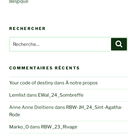
Belgique
RECHERCHER
Recherche
Recher
pour
:
COMMENTAIRES RÉCENTS
Your code of destiny
dans
À notre propos
Lemlist
dans
EWal_24_Sombreffe
Anne Anne Dieltiens
dans
RBW-JH_24_Sint-Agatha-
Rode
Marko_O
dans
RBW_23_Rivage