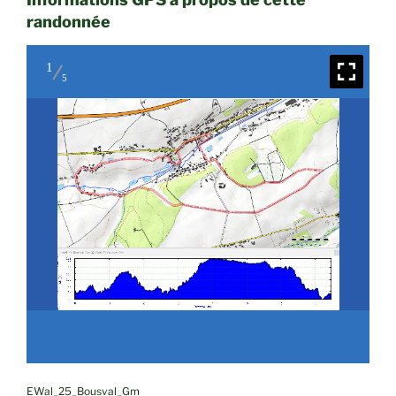
randonnée
1
5
EWal_25_Bousval_Gm