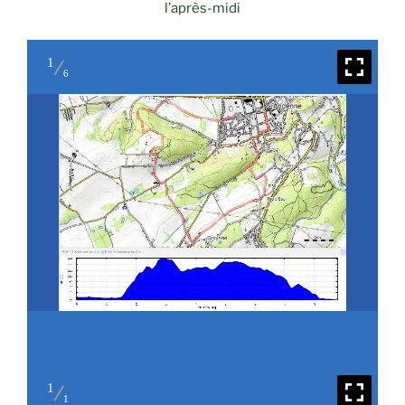
l’après-midi
1
6
1
1