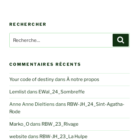
RECHERCHER
Recherche
Recher
pour
:
COMMENTAIRES RÉCENTS
Your code of destiny
dans
À notre propos
Lemlist
dans
EWal_24_Sombreffe
Anne Anne Dieltiens
dans
RBW-JH_24_Sint-Agatha-
Rode
Marko_O
dans
RBW_23_Rivage
website
dans
RBW-JH_23_La Hulpe