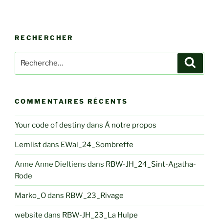
RECHERCHER
Recherche
Recher
pour
:
COMMENTAIRES RÉCENTS
Your code of destiny
dans
À notre propos
Lemlist
dans
EWal_24_Sombreffe
Anne Anne Dieltiens
dans
RBW-JH_24_Sint-Agatha-
Rode
Marko_O
dans
RBW_23_Rivage
website
dans
RBW-JH_23_La Hulpe