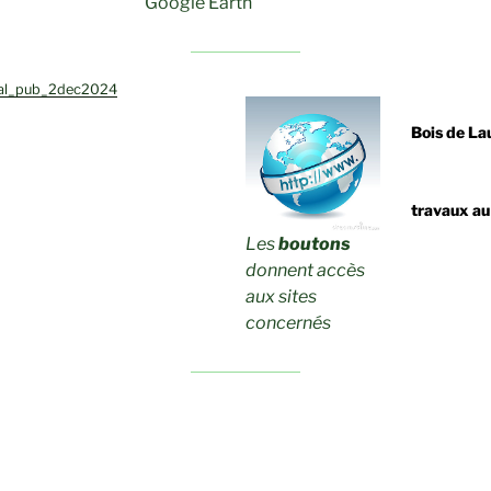
Google Earth
al_pub_2dec2024
Bois de La
travaux au
Les
boutons
donnent accès
aux sites
concernés