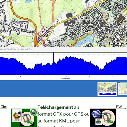
_Glm
T
éléchargement
au
EWal_
format GPX pour GPS ou
au format KML pour