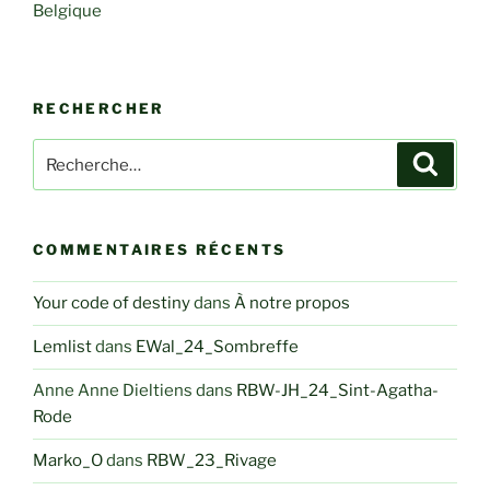
Belgique
RECHERCHER
Recherche
Recher
pour
:
COMMENTAIRES RÉCENTS
Your code of destiny
dans
À notre propos
Lemlist
dans
EWal_24_Sombreffe
Anne Anne Dieltiens
dans
RBW-JH_24_Sint-Agatha-
Rode
Marko_O
dans
RBW_23_Rivage