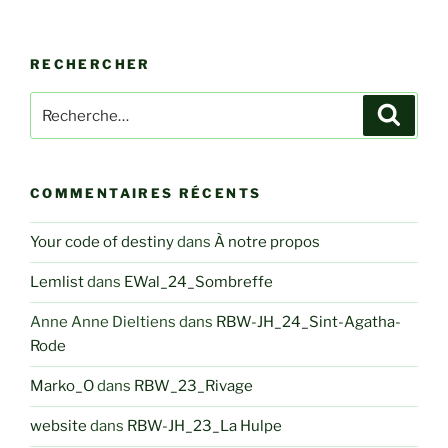
RECHERCHER
Recherche
Recher
pour
:
COMMENTAIRES RÉCENTS
Your code of destiny
dans
À notre propos
Lemlist
dans
EWal_24_Sombreffe
Anne Anne Dieltiens
dans
RBW-JH_24_Sint-Agatha-
Rode
Marko_O
dans
RBW_23_Rivage
website
dans
RBW-JH_23_La Hulpe