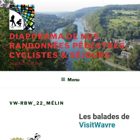
Aller
au
contenu
principal
DIAPORAMA DE NOS
RANDONNÉES PÉDESTRES,
CYCLISTES & SÉJOURS
Jacqueline & Jean
Menu
VW-RBW_22_MÉLIN