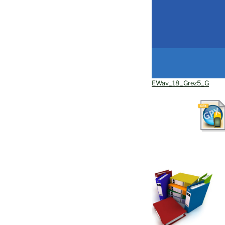
EWav_18_Grez5_G