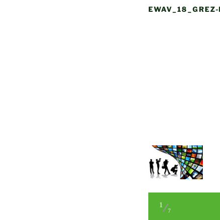
EWAV_18_GREZ-
1
7