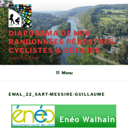
Aller
au
contenu
principal
DIAPORAMA DE NOS
RANDONNÉES PÉDESTRES,
CYCLISTES & SÉJOURS
Jacqueline & Jean
Menu
EWAL_22_SART-MESSIRE-GUILLAUME