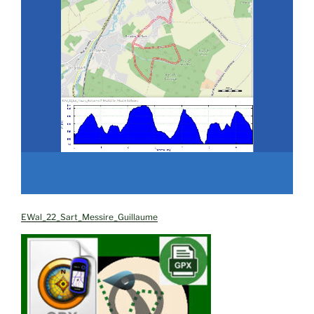
EWal_22_Sart_Messire_Guillaume