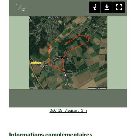
1
12
GsC_19_Vieusart_Gm
Informations complémentaires