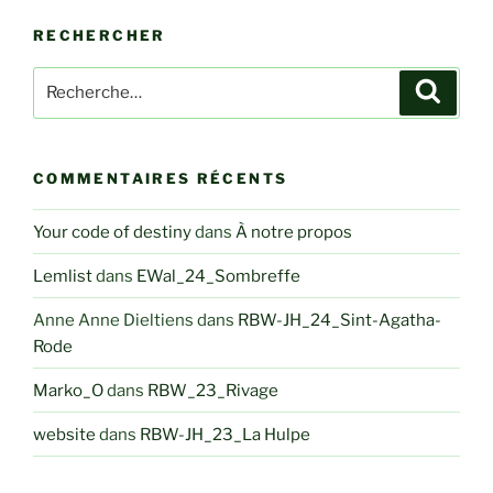
RECHERCHER
Recherche
Recher
pour
:
COMMENTAIRES RÉCENTS
Your code of destiny
dans
À notre propos
Lemlist
dans
EWal_24_Sombreffe
Anne Anne Dieltiens
dans
RBW-JH_24_Sint-Agatha-
Rode
Marko_O
dans
RBW_23_Rivage
website
dans
RBW-JH_23_La Hulpe