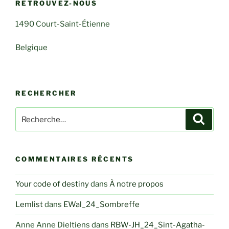
RETROUVEZ-NOUS
1490 Court-Saint-Étienne
Belgique
RECHERCHER
Recherche
Recher
pour
:
COMMENTAIRES RÉCENTS
Your code of destiny
dans
À notre propos
Lemlist
dans
EWal_24_Sombreffe
Anne Anne Dieltiens
dans
RBW-JH_24_Sint-Agatha-