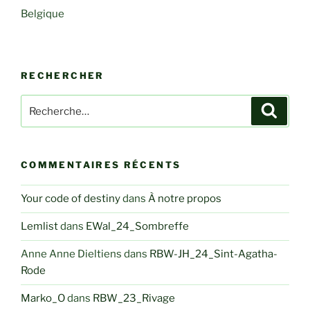
Belgique
RECHERCHER
Recherche
Recher
pour
:
COMMENTAIRES RÉCENTS
Your code of destiny
dans
À notre propos
Lemlist
dans
EWal_24_Sombreffe
Anne Anne Dieltiens
dans
RBW-JH_24_Sint-Agatha-
Rode
Marko_O
dans
RBW_23_Rivage