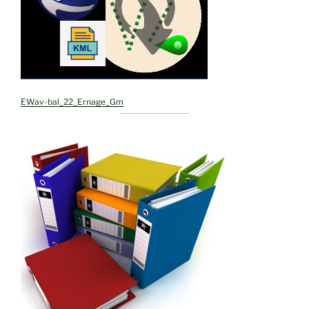
EWav-bal_22_Ernage_Gm