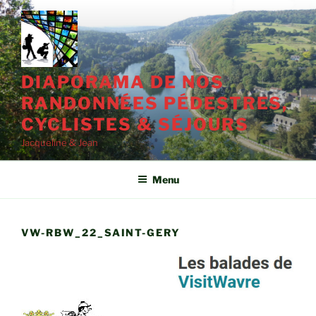
Aller
au
contenu
principal
DIAPORAMA DE NOS
RANDONNÉES PÉDESTRES,
CYCLISTES & SÉJOURS
Jacqueline & Jean
Menu
VW-RBW_22_SAINT-GERY