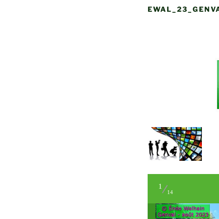
EWAL_23_GENV
1
14