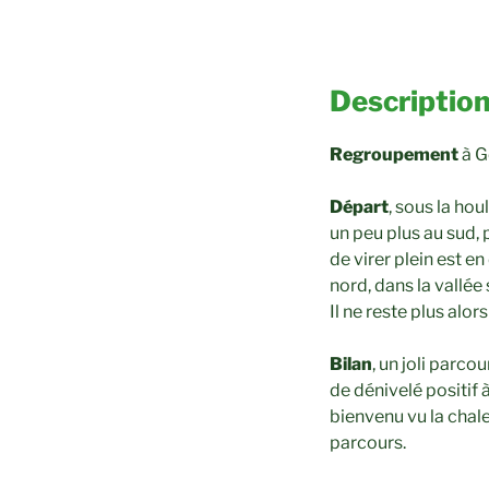
Description
Regroupement
à G
Départ
, sous la ho
un peu plus au sud,
de virer plein est 
nord, dans la vallée
Il ne reste plus alo
Bilan
, un joli parc
de dénivelé positif 
bienvenu vu la chal
parcours.