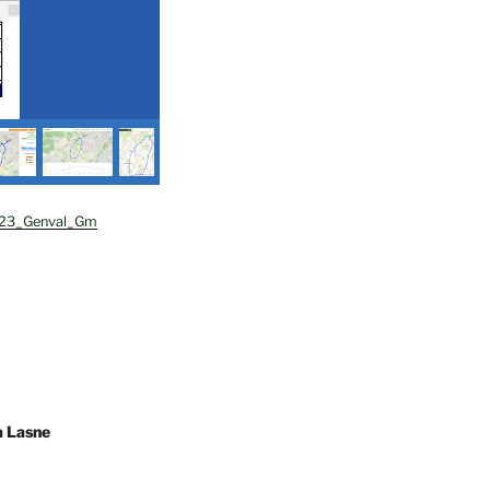
23_Genval_Gm
la Lasne