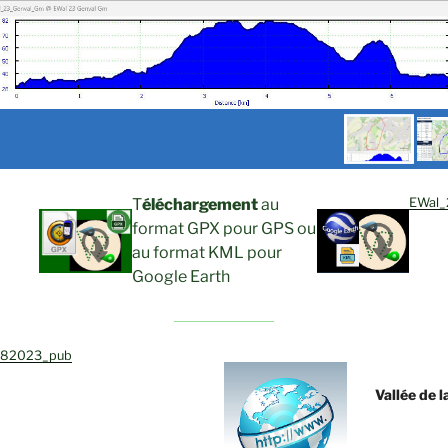
T
éléchargement
au
EWal_
format GPX pour GPS ou
au format KML pour
Google Earth
082023_pub
Vallée de 