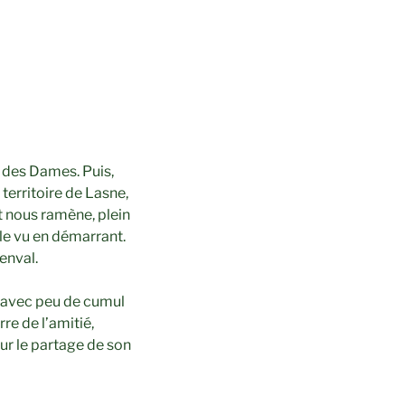
s des Dames. Puis,
territoire de Lasne,
t nous ramène, plein
ble vu en démarrant.
Genval.
m avec peu de cumul
re de l’amitié,
ur le partage de son