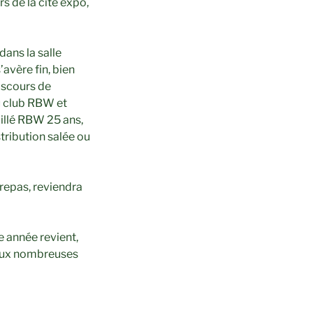
rs de la cité expo,
ans la salle
’avère fin, bien
Discours de
u club RBW et
illé RBW 25 ans,
tribution salée ou
 repas, reviendra
te année revient,
e aux nombreuses