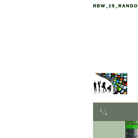
RBW_19_RANDO
1
8