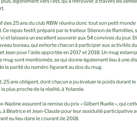
e plus, légèrement vers l’est, qu’à retrouver, à travers les sentie
t.
uf des 25 ans du club RBW réunira donc tout son petit monde d
Ce repas festif, préparé par le traiteur Stienon de Ramillies, s
rvi et laissera un excellent souvenir aux 54 convives du jour. 
veau bureau, qui exhorte chacun à participer aux activités d
et Jean pour l’aide apportée en 2017 et 2018. Un mug estamp
le mug sont mentionnés, se qui donne également lieu à une dis
de la parité du numéro figurant au dos du mug.
 25 ans obligent, dont chacun a pu évaluer le poids durant le
la plus proche de la réalité, à Yolande.
ie-Nadine assurent la remise du prix « Gilbert Ruelle », qui cet
s, à Béatrice et Jean-Claude pour leur assiduité participativ
ant eu lieu dans le courant de 2018.