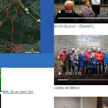
le roi du jour – Daniel L.
vidéo de Mimi
RBW_19_an_neuf_Gm