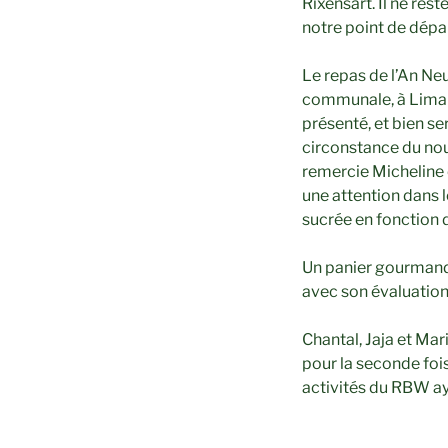
Rixensart. Il ne rest
notre point de dépar
Le repas de l’An Ne
communale, à Limal. 
présenté, et bien se
circonstance du nou
remercie Micheline 
une attention dans 
sucrée en fonction 
Un panier gourmand,
avec son évaluation 
Chantal, Jaja et Mar
pour la seconde foi
activités du RBW ay