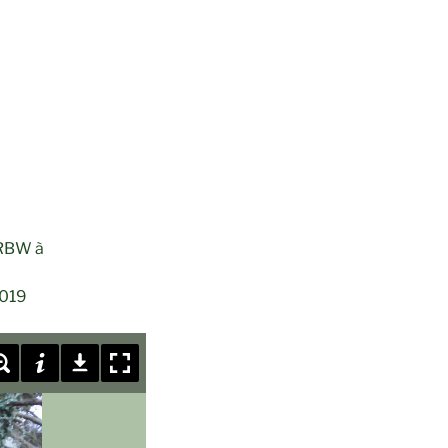
 RBW à
2019