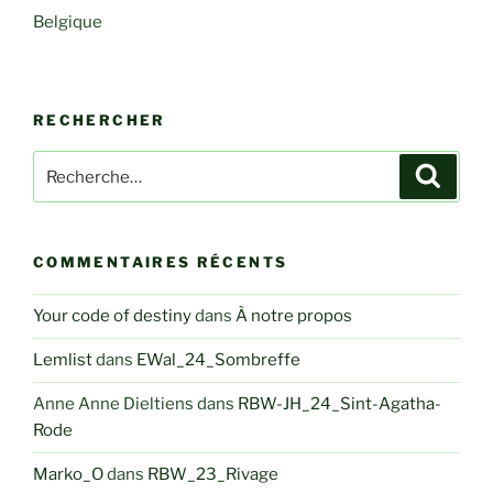
Belgique
RECHERCHER
Recherche
Recher
pour
:
COMMENTAIRES RÉCENTS
Your code of destiny
dans
À notre propos
Lemlist
dans
EWal_24_Sombreffe
Anne Anne Dieltiens
dans
RBW-JH_24_Sint-Agatha-
Rode
Marko_O
dans
RBW_23_Rivage