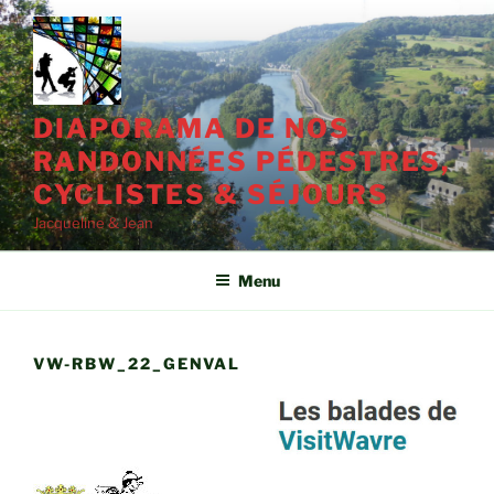
Aller
au
contenu
principal
DIAPORAMA DE NOS
RANDONNÉES PÉDESTRES,
CYCLISTES & SÉJOURS
Jacqueline & Jean
Menu
VW-RBW_22_GENVAL