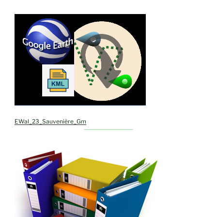
EWal_23_Sauvenière_Gm