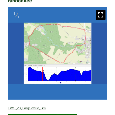
randonnée
1
6
EWal_23_Longueville_Gm