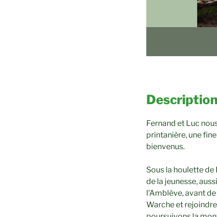
Description
Fernand et Luc nous
printanière, une fi
bienvenus.
Sous la houlette de 
de la jeunesse, auss
l’Amblève, avant de
Warche et rejoindre 
poursuivons la monté