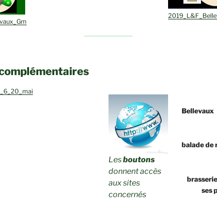
2019_L&F_Bell
evaux_Gm
 complémentaires
b_6_20_mai
Bellevaux
balade de 
Les
boutons
donnent accès
brasserie
aux sites
ses 
concernés