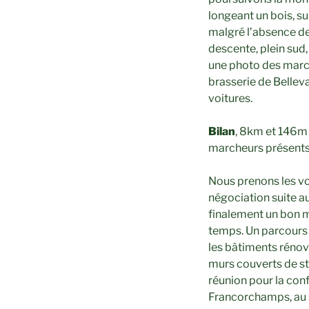
longeant un bois, su
malgré l’absence de
descente, plein sud,
une photo des march
brasserie de Bellev
voitures.
Bilan
, 8km et 146m 
marcheurs présents
Nous prenons les vo
négociation suite 
finalement un bon m
temps. Un parcours d
les bâtiments rénov
murs couverts de stu
réunion pour la conf
Francorchamps, au s