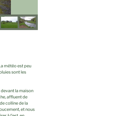
 La météo est peu
luies sont les
t devant la maison
he, affluent de
e colline de la
 doucement, et nous
er à l’est, en