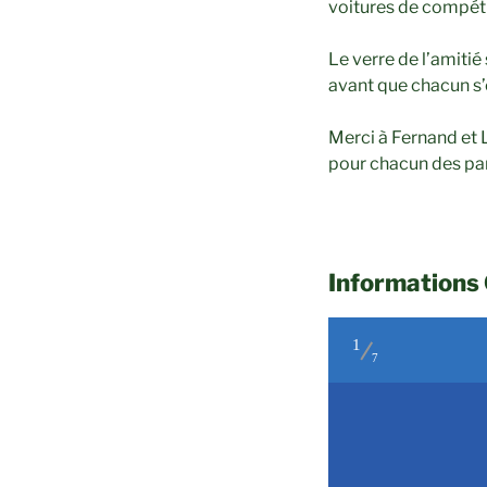
voitures de compéti
Le verre de l’amitié
avant que chacun s’
Merci à Fernand et L
pour chacun des par
Informations 
1
7