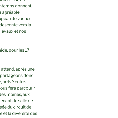
rintemps donnent,
e agréable
roupeau de vaches
 descente vers la
llevaux et nos
ide, pour les 17
 attend, après une
s partageons donc
 arrivé entre-
nous fera parcourir
 des moines, aux
tenant de salle de
sée du circuit de
et la diversité des