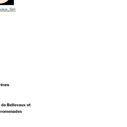
evaux_Gm
rêves
 de Bellevaux et
promenades