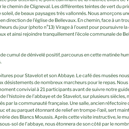
r le chemin de Cligneval. Les différentes teintes de vert du p
 soleil, de beaux paysages très vallonnés. Nous amorçons un
 en direction de l’église de Bellevaux. En chemin, face à un t
eurs du jour (photo n°13) Virage à l’ouest pour poursuivre la
aux et ainsi rejoindre tranquillement l’école communale de Be
de cumul de dénivelé positif, parcourus en cette matinée hum
.
itures pour Stavelot et son Abbaye. Le café des musées nous
aux désistements de nombreux marcheurs pour le repas. Nou
oment convivial à 21 participants avant de suivre notre guide,
e l’histoire de l’abbaye et de Stavelot, sur plusieurs siècles, 
és par la communauté française. Une salle, ancien réfectoire
c et au parquet étonnant de relief en trompe-l’œil, sert main
rérie des Blancs Moussis. Après cette visite instructive, le mu
ous-sol de l’abbaye, nous étonnera de son côté par le nombre 