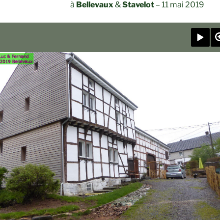
à
Bellevaux
&
Stavelot
– 11 mai 2019