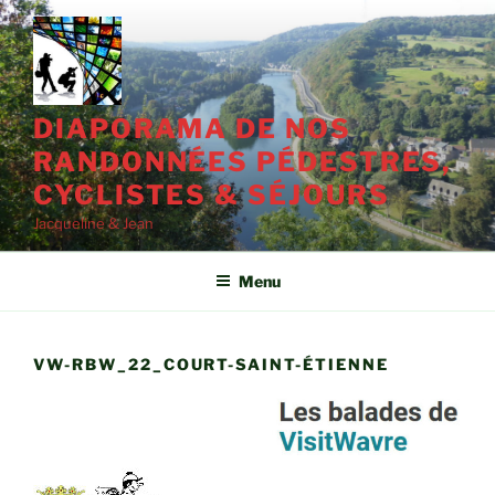
Aller
au
contenu
principal
DIAPORAMA DE NOS
RANDONNÉES PÉDESTRES,
CYCLISTES & SÉJOURS
Jacqueline & Jean
Menu
VW-RBW_22_COURT-SAINT-ÉTIENNE