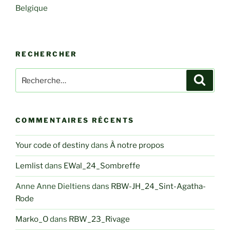
Belgique
RECHERCHER
Recherche
Recher
pour
:
COMMENTAIRES RÉCENTS
Your code of destiny
dans
À notre propos
Lemlist
dans
EWal_24_Sombreffe
Anne Anne Dieltiens
dans
RBW-JH_24_Sint-Agatha-
Rode
Marko_O
dans
RBW_23_Rivage